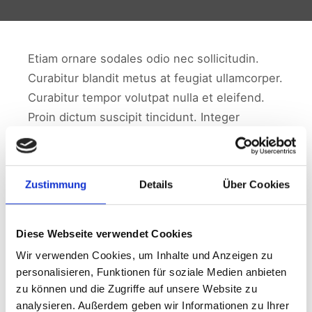
Etiam ornare sodales odio nec sollicitudin.
Curabitur blandit metus at feugiat ullamcorper.
Curabitur tempor volutpat nulla et eleifend.
Proin dictum suscipit tincidunt. Integer
fermentum accumsan ipsum. Nulla nulla
lectus, laoreet ac sem et, viverra interdum
odio. Vestibulum porttitor dolor in consequat
Zustimmung
Details
Über Cookies
commodo. Vestibulum ante ipsum primis in
faucibus orci luctus et ultrices posuere cubilia
Curae; Suspendisse at luctus velit.
Diese Webseite verwendet Cookies
Wir verwenden Cookies, um Inhalte und Anzeigen zu
Maecenas sit amet odio quis est cursus cursus.
personalisieren, Funktionen für soziale Medien anbieten
Aenean bibendum gravida lacus in auctor. Morbi a
zu können und die Zugriffe auf unsere Website zu
nulla metus. Curabitur sed volutpat justo, a pulvinar
analysieren. Außerdem geben wir Informationen zu Ihrer