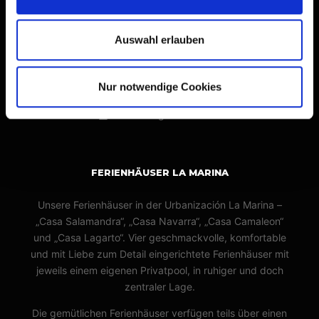
Thomas und Sylvia Matuschek
Tannenbergweg 8
Auswahl erlauben
42477 Radevormwald
+49 (0)2195 599-535
Nur notwendige Cookies
lamarina@ausgefallenes.de
www.ausgefallenes.de
FERIENHÄUSER LA MARINA
Unsere Ferienhäuser in der Urbanización La Marina –
„Casa Salamandra“, „Casa Navarra“, „Casa Camaleon“
und „Casa Lagarto“. Vier geschmackvolle, komfortable
und mit Liebe zum Detail eingerichtete Ferienhäuser mit
jeweils einem eigenen Privatpool, in ruhiger und doch
zentraler Lage.
Die gemütlichen Ferienhäuser verfügen teils über einen